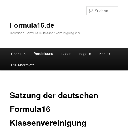
Zum
primären
Such
Inhalt
springen
Formula16.de
Deutsche Formula16 Klassenvereinigung e.V.
Hauptmenü
Vereinigung
Über F16
Bilder
Regatta
Kontakt
F16 Marktplatz
Satzung der deutschen
Formula16
Klassenvereinigung